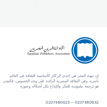
اتحاد الناشرين المصريين
ننقل المعرفة والعلم بين الأجيال
إن مهنة النشر هي إحدى الركائز الأساسية للثقافة في العالم
بأسره، وفي الثقافة المصرية الرائدة على وجه الخصوص، فالنشر
هو ترجمة ملموسة للفكر والإبداع بكل أشكاله وصوره
0237480632 – 0237480623