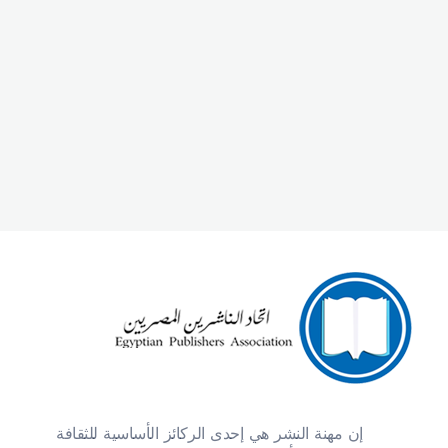
اتحاد الناشرين المصريين
ننقل المعرفة والعلم بين الأجيال
إن مهنة النشر هي إحدى الركائز الأساسية للثقافة